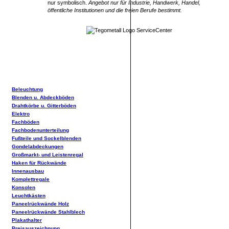
nur symbolisch.
Angebot nur für Industrie, Handwerk, Handel,
öffentliche Institutionen und die freien Berufe bestimmt.
Beleuchtung
Blenden u. Abdeckböden
Drahtkörbe u. Gitterböden
Elektro
Fachböden
Fachbodenunterteilung
Fußteile und Sockelblenden
Gondelabdeckungen
Großmarkt- und Leistenregal
Haken für Rückwände
Innenausbau
Komplettregale
Konsolen
Leuchtkästen
Paneelrückwände Holz
Paneelrückwände Stahlblech
Plakathalter
Preisauszeichnung