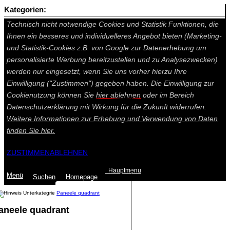
Kategorien:
Auf dieser Seite werden technisch notwendige Cookies gesetzt.
Technisch nicht notwendige Cookies und Statistik Funktionen, die
Ihnen ein besseres und individuelleres Angebot bieten (Marketing-
und Statistik-Cookies z.B. von Google zur Datenerhebung um
personalisierte Werbung bereitzustellen und zu Analysezwecken)
werden nur eingesetzt, wenn Sie uns vorher hierzu Ihre
Einwilligung ("Zustimmen") gegeben haben. Die Einwilligung zur
Cookienutzung können Sie
hier ablehnen
oder im Bereich
Datenschutzerklärung mit Wirkung für die Zukunft widerrufen.
Weitere Informationen zur Erhebung und Verwendung von Daten
finden Sie
hier.
ZUSTIMMEN
ABLEHNEN
Hauptmenu
Menü
Suchen
Home
page
Paneele quadrant
Paneele quadrant
Summe: 0,00 €
(0
Artikel
)