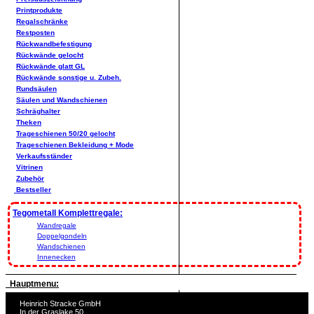
Printprodukte
Regalschränke
Restposten
Rückwandbefestigung
Rückwände gelocht
Rückwände glatt GL
Rückwände sonstige u. Zubeh.
Rundsäulen
Säulen und Wandschienen
Schräghalter
Theken
Trageschienen 50/20 gelocht
Trageschienen Bekleidung + Mode
Verkaufsständer
Vitrinen
Zubehör
Bestseller
Tegometall Komplettregale:
Wandregale
Doppelgondeln
Wandschienen
Innenecken
Hauptmenu:
Heinrich Stracke GmbH
In der Graslake 50