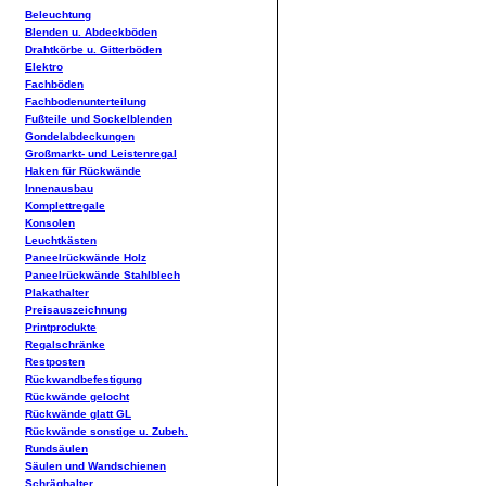
Beleuchtung
Blenden u. Abdeckböden
Drahtkörbe u. Gitterböden
Elektro
Fachböden
Fachbodenunterteilung
Fußteile und Sockelblenden
Gondelabdeckungen
Großmarkt- und Leistenregal
Haken für Rückwände
Innenausbau
Komplettregale
Konsolen
Leuchtkästen
Paneelrückwände Holz
Paneelrückwände Stahlblech
Plakathalter
Preisauszeichnung
Printprodukte
Regalschränke
Restposten
Rückwandbefestigung
Rückwände gelocht
Rückwände glatt GL
Rückwände sonstige u. Zubeh.
Rundsäulen
Säulen und Wandschienen
Schräghalter