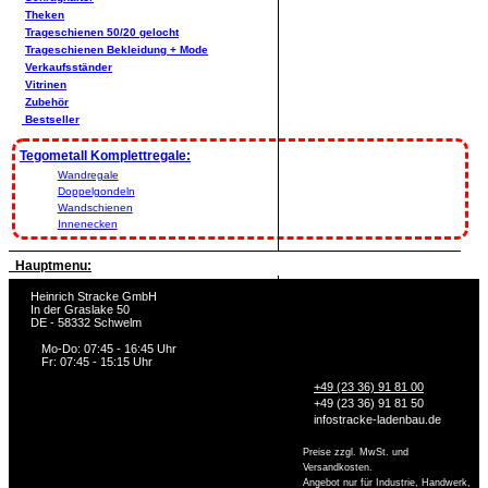
Theken
Trageschienen 50/20 gelocht
Trageschienen Bekleidung + Mode
Verkaufsständer
Vitrinen
Zubehör
Bestseller
Tegometall Komplettregale:
Wandregale
Doppelgondeln
Wandschienen
Innenecken
Hauptmenu:
Heinrich Stracke GmbH
In der Graslake 50
DE - 58332 Schwelm
Mo-Do: 07:45 - 16:45 Uhr
Fr: 07:45 - 15:15 Uhr
+49 (23 36) 91 81 00
+49 (23 36) 91 81 50
info
stracke-ladenbau.de
Preise zzgl. MwSt. und
Versandkosten.
Angebot nur für Industrie, Handwerk,