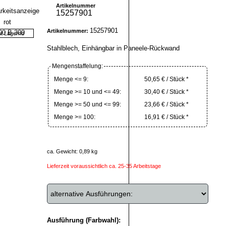
Artikelnummer
15257901
15257901
Artikelnummer:
ht Lagernd
Stahlblech, Einhängbar in Paneele-Rückwand
Mengenstaffelung:
Menge <= 9:
50,65 € / Stück *
Menge >= 10 und <= 49:
30,40 € / Stück *
Menge >= 50 und <= 99:
23,66 € / Stück *
Menge >= 100:
16,91 € / Stück *
ca. Gewicht: 0,89 kg
Lieferzeit voraussichtlich ca. 25-35 Arbeitstage
Ausführung (Farbwahl):