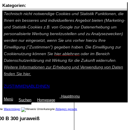
Kategorien:
Auf dieser Seite werden technisch notwendige Cookies gesetzt.
Technisch nicht notwendige Cookies und Statistik Funktionen, die
Ihnen ein besseres und individuelleres Angebot bieten (Marketing-
und Statistik-Cookies z.B. von Google zur Datenerhebung um
personalisierte Werbung bereitzustellen und zu Analysezwecken)
werden nur eingesetzt, wenn Sie uns vorher hierzu Ihre
Einwilligung ("Zustimmen") gegeben haben. Die Einwilligung zur
Cookienutzung können Sie
hier ablehnen
oder im Bereich
Datenschutzerklärung mit Wirkung für die Zukunft widerrufen.
Weitere Informationen zur Erhebung und Verwendung von Daten
finden Sie
hier.
ZUSTIMMEN
ABLEHNEN
Hauptmenu
Menü
Suchen
Home
page
Warenträger
Ablagen gerade
00 B 300 juraweiß
Summe: 0,00 €
(0
Artikel
)