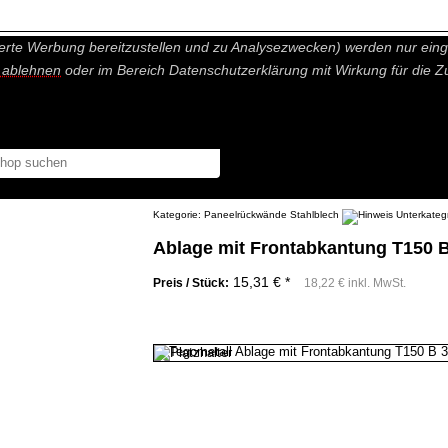
nisch nicht notwendige Cookies und Statistik Funktionen, die Ihnen ei
erte Werbung bereitzustellen und zu Analysezwecken) werden nur einge
r ablehnen
oder im Bereich Datenschutzerklärung mit Wirkung für die Z
Kategorie:
Paneelrückwände Stahlblech
Ablage mit Frontabkantung T150 B
15,31 € *
Preis / Stück:
18,22 € inkl. MwSt.