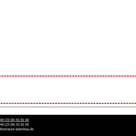
49 (23 36) 91 81 00
49 (23 36) 91 81 50
nfo
stracke-ladenbau.de