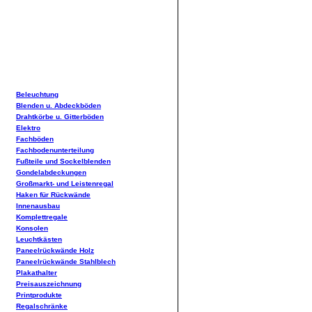
Beleuchtung
Blenden u. Abdeckböden
Drahtkörbe u. Gitterböden
Elektro
Fachböden
Fachbodenunterteilung
Fußteile und Sockelblenden
Gondelabdeckungen
Großmarkt- und Leistenregal
Haken für Rückwände
Innenausbau
Komplettregale
Konsolen
Leuchtkästen
Paneelrückwände Holz
Paneelrückwände Stahlblech
Plakathalter
Preisauszeichnung
Printprodukte
Regalschränke