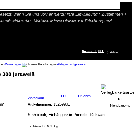
n besseres und individuelleres Angebot bieten (Marketing- und
setzt, wenn Sie uns vorher hierzu Ihre Einwilligung ("Zustimmen")
ukunft widerrufen.
Weitere Informationen zur Erhebung und
Summe: 0,00 €
(0
Artikel
)
Warenträger
Ablagen aufgekantet
 300 juraweiß
PDF
Drucken
Warenkorb
15269901
Artikelnummer:
Nicht Lagernd
Stahlblech, Einhängbar in Paneele-Rückwand
ca. Gewicht: 0,68 kg