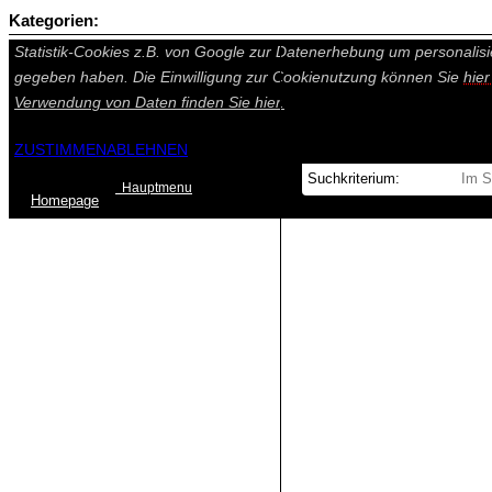
Kategorien:
Auf dieser Seite werden technisch notwendige Cookies gesetzt. Tech
Statistik-Cookies z.B. von Google zur Datenerhebung um personalisi
gegeben haben. Die Einwilligung zur Cookienutzung können Sie
hie
Verwendung von Daten finden Sie
hier.
ZUSTIMMEN
ABLEHNEN
Hauptmenu
Home
page