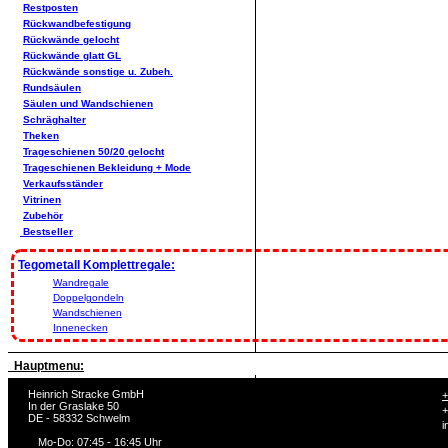
Restposten
Rückwandbefestigung
Rückwände gelocht
Rückwände glatt GL
Rückwände sonstige u. Zubeh.
Rundsäulen
Säulen und Wandschienen
Schräghalter
Theken
Trageschienen 50/20 gelocht
Trageschienen Bekleidung + Mode
Verkaufsständer
Vitrinen
Zubehör
Bestseller
Tegometall Komplettregale:
Wandregale
Doppelgondeln
Wandschienen
Innenecken
Hauptmenu:
Heinrich Stracke GmbH
+
In der Graslake 50
+
DE - 58332 Schwelm
i
Mo-Do: 07:45 - 16:45 Uhr