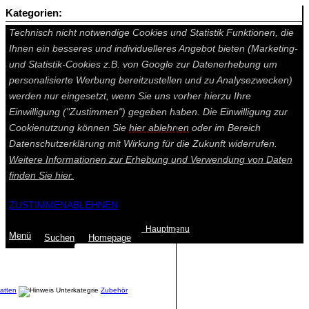
Kategorien:
Auf dieser Seite werden technisch notwendige Cookies gesetzt.
Technisch nicht notwendige Cookies und Statistik Funktionen, die
Ihnen ein besseres und individuelleres Angebot bieten (Marketing-
und Statistik-Cookies z.B. von Google zur Datenerhebung um
personalisierte Werbung bereitzustellen und zu Analysezwecken)
werden nur eingesetzt, wenn Sie uns vorher hierzu Ihre
Einwilligung ("Zustimmen") gegeben haben. Die Einwilligung zur
Cookienutzung können Sie
hier ablehnen
oder im Bereich
Datenschutzerklärung mit Wirkung für die Zukunft widerrufen.
Weitere Informationen zur Erhebung und Verwendung von Daten
finden Sie
hier.
ZUSTIMMEN
ABLEHNEN
Hauptmenu
Menü
Suchen
Home
page
Summe: 0,00 €
(0
Artikel
)
atten
Zubehör