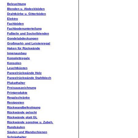
Beleuchtung
Blenden u. Abdeckböden
Drahtkörbe u. Gitterböden
Elektro
Fachböden
Fachbodenunterteilung
Fußteile und Sockelblenden
Gondelabdeckungen
Großmarkt- und Leistenregal
Haken für Rückwände
Innenausbau
Komplettregale
Konsolen
Leuchtkästen
Paneelrückwände Holz
Paneelrückwände Stahlblech
Plakathalter
Preisauszeichnung
Printprodukte
Regalschränke
Restposten
Rückwandbefestigung
Rückwände gelocht
Rückwände glatt GL
Rückwände sonstige u. Zubeh.
Rundsäulen
Säulen und Wandschienen
Schräghalter