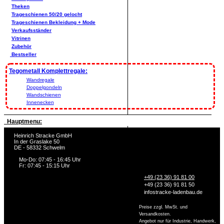
Theken
Trageschienen 50/20 gelocht
Trageschienen Bekleidung + Mode
Verkaufsständer
Vitrinen
Zubehör
Bestseller
Tegometall Komplettregale:
Wandregale
Doppelgondeln
Wandschienen
Innenecken
Hauptmenu:
Heinrich Stracke GmbH
In der Graslake 50
DE - 58332 Schwelm
Mo-Do: 07:45 - 16:45 Uhr
Fr: 07:45 - 15:15 Uhr
+49 (23 36) 91 81 00
+49 (23 36) 91 81 50
info
stracke-ladenbau.de
Preise zzgl. MwSt. und
Versandkosten.
Angebot nur für Industrie, Handwerk,