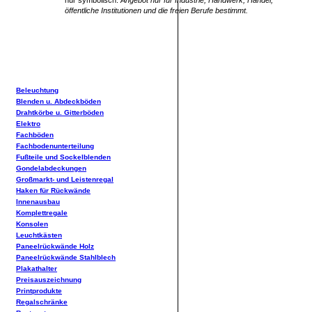
nur symbolisch.
Angebot nur für Industrie, Handwerk, Handel,
öffentliche Institutionen und die freien Berufe bestimmt.
Beleuchtung
Blenden u. Abdeckböden
Drahtkörbe u. Gitterböden
Elektro
Fachböden
Fachbodenunterteilung
Fußteile und Sockelblenden
Gondelabdeckungen
Großmarkt- und Leistenregal
Haken für Rückwände
Innenausbau
Komplettregale
Konsolen
Leuchtkästen
Paneelrückwände Holz
Paneelrückwände Stahlblech
Plakathalter
Preisauszeichnung
Printprodukte
Regalschränke