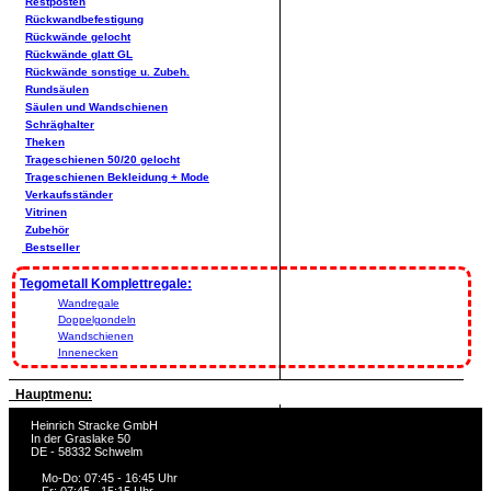
Restposten
Rückwandbefestigung
Rückwände gelocht
Rückwände glatt GL
Rückwände sonstige u. Zubeh.
Rundsäulen
Säulen und Wandschienen
Schräghalter
Theken
Trageschienen 50/20 gelocht
Trageschienen Bekleidung + Mode
Verkaufsständer
Vitrinen
Zubehör
Bestseller
Tegometall Komplettregale:
Wandregale
Doppelgondeln
Wandschienen
Innenecken
Hauptmenu:
Heinrich Stracke GmbH
In der Graslake 50
DE - 58332 Schwelm
Mo-Do: 07:45 - 16:45 Uhr