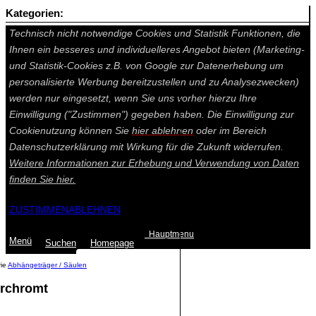
Kategorien:
Auf dieser Seite werden technisch notwendige Cookies gesetzt.
Technisch nicht notwendige Cookies und Statistik Funktionen, die
Ihnen ein besseres und individuelleres Angebot bieten (Marketing-
und Statistik-Cookies z.B. von Google zur Datenerhebung um
personalisierte Werbung bereitzustellen und zu Analysezwecken)
werden nur eingesetzt, wenn Sie uns vorher hierzu Ihre
Einwilligung ("Zustimmen") gegeben haben. Die Einwilligung zur
Cookienutzung können Sie
hier ablehnen
oder im Bereich
Datenschutzerklärung mit Wirkung für die Zukunft widerrufen.
Weitere Informationen zur Erhebung und Verwendung von Daten
finden Sie
hier.
ZUSTIMMEN
ABLEHNEN
Hauptmenu
Menü
Suchen
Home
page
Abhängeträger / Säulen
rchromt
Summe: 0,00 €
(0
Artikel
)