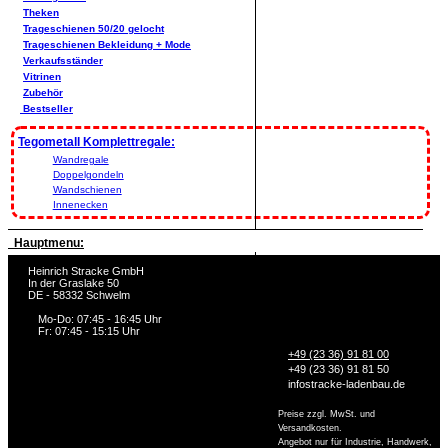
Theken
Trageschienen 50/20 gelocht
Trageschienen Bekleidung + Mode
Verkaufsständer
Vitrinen
Zubehör
Bestseller
Tegometall Komplettregale:
Wandregale
Doppelgondeln
Wandschienen
Innenecken
Hauptmenu:
Heinrich Stracke GmbH
In der Graslake 50
DE - 58332 Schwelm
Mo-Do: 07:45 - 16:45 Uhr
Fr: 07:45 - 15:15 Uhr
+49 (23 36) 91 81 00
+49 (23 36) 91 81 50
info
stracke-ladenbau.de
Preise zzgl. MwSt. und
Versandkosten.
Angebot nur für Industrie, Handwerk,