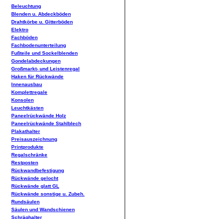
Beleuchtung
Blenden u. Abdeckböden
Drahtkörbe u. Gitterböden
Elektro
Fachböden
Fachbodenunterteilung
Fußteile und Sockelblenden
Gondelabdeckungen
Großmarkt- und Leistenregal
Haken für Rückwände
Innenausbau
Komplettregale
Konsolen
Leuchtkästen
Paneelrückwände Holz
Paneelrückwände Stahlblech
Plakathalter
Preisauszeichnung
Printprodukte
Regalschränke
Restposten
Rückwandbefestigung
Rückwände gelocht
Rückwände glatt GL
Rückwände sonstige u. Zubeh.
Rundsäulen
Säulen und Wandschienen
Schräghalter