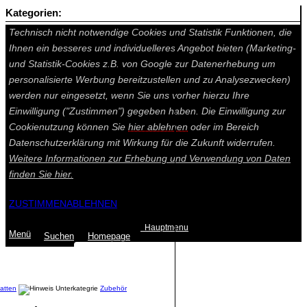
Kategorien:
Auf dieser Seite werden technisch notwendige Cookies gesetzt.
Technisch nicht notwendige Cookies und Statistik Funktionen, die
Ihnen ein besseres und individuelleres Angebot bieten (Marketing-
und Statistik-Cookies z.B. von Google zur Datenerhebung um
personalisierte Werbung bereitzustellen und zu Analysezwecken)
werden nur eingesetzt, wenn Sie uns vorher hierzu Ihre
Einwilligung ("Zustimmen") gegeben haben. Die Einwilligung zur
Cookienutzung können Sie
hier ablehnen
oder im Bereich
Datenschutzerklärung mit Wirkung für die Zukunft widerrufen.
Weitere Informationen zur Erhebung und Verwendung von Daten
finden Sie
hier.
ZUSTIMMEN
ABLEHNEN
Hauptmenu
Menü
Suchen
Home
page
Summe: 0,00 €
(0
Artikel
)
atten
Zubehör