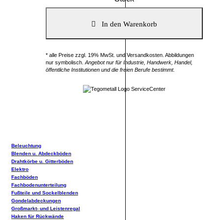
* alle Preise zzgl. 19% MwSt. und Versandkosten. Abbildungen
nur symbolisch.
Angebot nur für Industrie, Handwerk, Handel,
öffentliche Institutionen und die freien Berufe bestimmt.
Beleuchtung
Blenden u. Abdeckböden
Drahtkörbe u. Gitterböden
Elektro
Fachböden
Fachbodenunterteilung
Fußteile und Sockelblenden
Gondelabdeckungen
Großmarkt- und Leistenregal
Haken für Rückwände