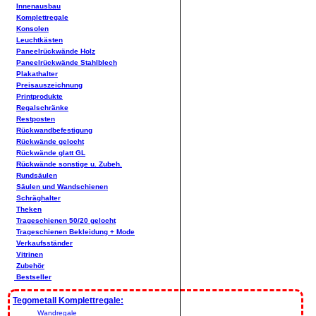
Innenausbau
Komplettregale
Konsolen
Leuchtkästen
Paneelrückwände Holz
Paneelrückwände Stahlblech
Plakathalter
Preisauszeichnung
Printprodukte
Regalschränke
Restposten
Rückwandbefestigung
Rückwände gelocht
Rückwände glatt GL
Rückwände sonstige u. Zubeh.
Rundsäulen
Säulen und Wandschienen
Schräghalter
Theken
Trageschienen 50/20 gelocht
Trageschienen Bekleidung + Mode
Verkaufsständer
Vitrinen
Zubehör
Bestseller
Tegometall Komplettregale:
Wandregale