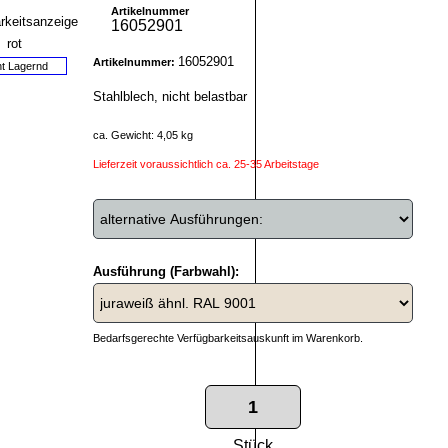
Artikelnummer
16052901
16052901
Artikelnummer:
ht Lagernd
Stahlblech, nicht belastbar
ca. Gewicht: 4,05 kg
Lieferzeit voraussichtlich ca. 25-35 Arbeitstage
Ausführung (Farbwahl):
Bedarfsgerechte Verfügbarkeitsauskunft im Warenkorb.
Stück