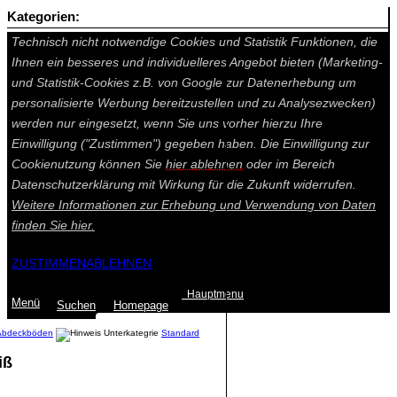
Kategorien:
Auf dieser Seite werden technisch notwendige Cookies gesetzt.
Technisch nicht notwendige Cookies und Statistik Funktionen, die
Ihnen ein besseres und individuelleres Angebot bieten (Marketing-
und Statistik-Cookies z.B. von Google zur Datenerhebung um
personalisierte Werbung bereitzustellen und zu Analysezwecken)
werden nur eingesetzt, wenn Sie uns vorher hierzu Ihre
Einwilligung ("Zustimmen") gegeben haben. Die Einwilligung zur
Cookienutzung können Sie
hier ablehnen
oder im Bereich
Datenschutzerklärung mit Wirkung für die Zukunft widerrufen.
Weitere Informationen zur Erhebung und Verwendung von Daten
finden Sie
hier.
ZUSTIMMEN
ABLEHNEN
Hauptmenu
Menü
Suchen
Home
page
Abdeckböden
Standard
iß
Summe: 0,00 €
(0
Artikel
)