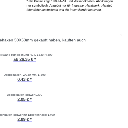
* alle Preise zzgl. 19% MwSt. und Versandkosten. Abbildungen
nur symbolisch.
Angebot nur für Industrie, Handwerk, Handel,
öffentliche Institutionen und die freien Berufe bestimmt.
behaken 50X50mm gekauft haben, kauften auch
ckwand Rundlochung RL L 1330 H 400
ab 26,35 € *
Doppelhaken, ZA 30 mm, L 300
0,43 € *
Doppelhaken schwer L300
2,05 € *
achhaken schwer mit Etikettenhalter L400
2,89 € *