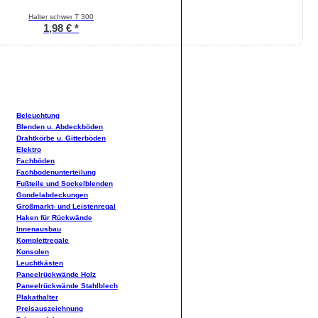
Halter schwer T 300
1,98 € *
Beleuchtung
Blenden u. Abdeckböden
Drahtkörbe u. Gitterböden
Elektro
Fachböden
Fachbodenunterteilung
Fußteile und Sockelblenden
Gondelabdeckungen
Großmarkt- und Leistenregal
Haken für Rückwände
Innenausbau
Komplettregale
Konsolen
Leuchtkästen
Paneelrückwände Holz
Paneelrückwände Stahlblech
Plakathalter
Preisauszeichnung