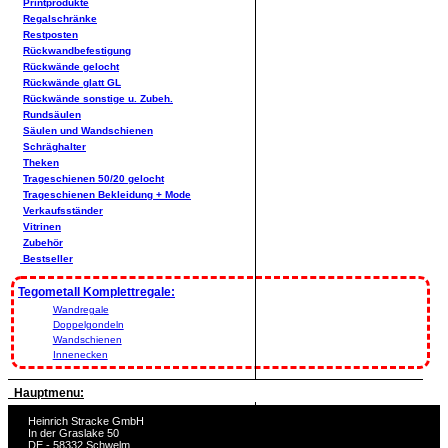
Printprodukte
Regalschränke
Restposten
Rückwandbefestigung
Rückwände gelocht
Rückwände glatt GL
Rückwände sonstige u. Zubeh.
Rundsäulen
Säulen und Wandschienen
Schräghalter
Theken
Trageschienen 50/20 gelocht
Trageschienen Bekleidung + Mode
Verkaufsständer
Vitrinen
Zubehör
Bestseller
Tegometall Komplettregale:
Wandregale
Doppelgondeln
Wandschienen
Innenecken
Hauptmenu:
Heinrich Stracke GmbH
In der Graslake 50
DE - 58332 Schwelm