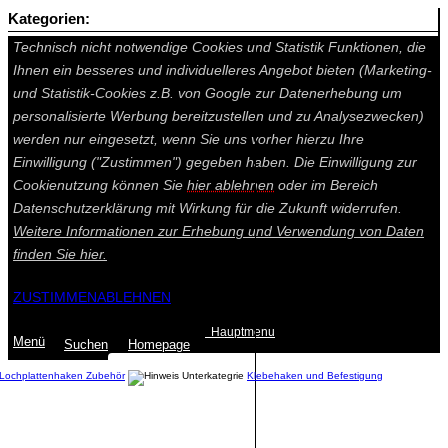
Kategorien:
Auf dieser Seite werden technisch notwendige Cookies gesetzt.
Technisch nicht notwendige Cookies und Statistik Funktionen, die
Ihnen ein besseres und individuelleres Angebot bieten (Marketing-
und Statistik-Cookies z.B. von Google zur Datenerhebung um
personalisierte Werbung bereitzustellen und zu Analysezwecken)
werden nur eingesetzt, wenn Sie uns vorher hierzu Ihre
Einwilligung ("Zustimmen") gegeben haben. Die Einwilligung zur
Cookienutzung können Sie
hier ablehnen
oder im Bereich
Datenschutzerklärung mit Wirkung für die Zukunft widerrufen.
Weitere Informationen zur Erhebung und Verwendung von Daten
finden Sie
hier.
ZUSTIMMEN
ABLEHNEN
Hauptmenu
Menü
Suchen
Home
page
Lochplattenhaken Zubehör
Klebehaken und Befestigung
Summe: 0,00 €
(0
Artikel
)