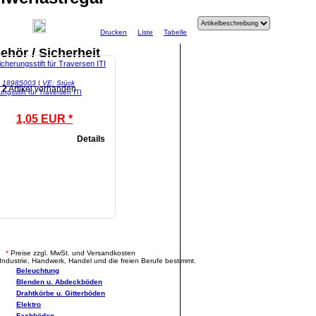
Drucken
Liste
Tabelle
ehör / Sicherheit
l: 18985003 | VE: Stück
2
Artikel vorhanden
ungsstift für Traversen ITI
1,05 EUR *
Details
.
*
Preise zzgl. MwSt. und Versandkosten
Industrie, Handwerk, Handel und die freien Berufe bestimmt.
Beleuchtung
Blenden u. Abdeckböden
Drahtkörbe u. Gitterböden
Elektro
Fachböden