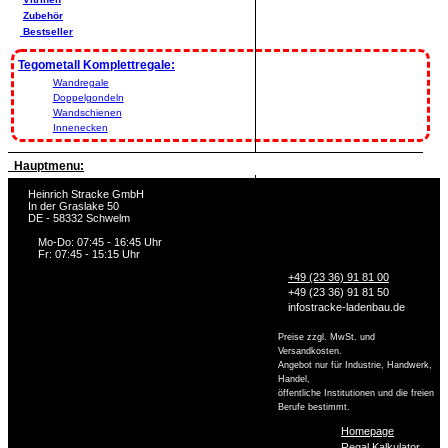
Zubehör
Bestseller
Tegometall Komplettregale:
Wandregale
Doppelgondeln
Wandschienen
Innenecken
Hauptmenu:
Heinrich Stracke GmbH
In der Graslake 50
DE - 58332 Schwelm
Mo-Do: 07:45 - 16:45 Uhr
Fr: 07:45 - 15:15 Uhr
+49 (23 36) 91 81 00
+49 (23 36) 91 81 50
info
stracke-ladenbau.de
Preise zzgl. MwSt. und
Versandkosten.
Angebot nur für Industrie, Handwerk,
Handel,
öffentliche Institutionen und die freien
Berufe bestimmt.
Homepage
Regal Kalkulator