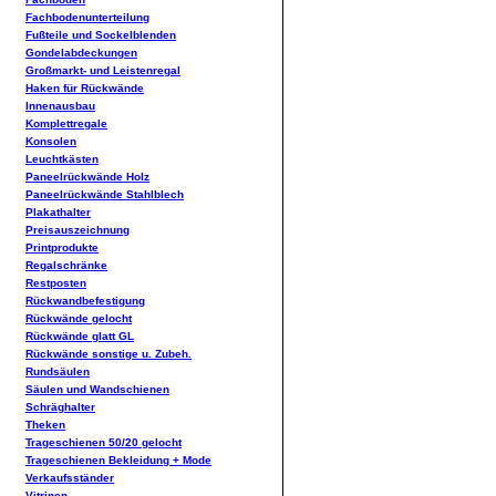
Fachbodenunterteilung
Fußteile und Sockelblenden
Gondelabdeckungen
Großmarkt- und Leistenregal
Haken für Rückwände
Innenausbau
Komplettregale
Konsolen
Leuchtkästen
Paneelrückwände Holz
Paneelrückwände Stahlblech
Plakathalter
Preisauszeichnung
Printprodukte
Regalschränke
Restposten
Rückwandbefestigung
Rückwände gelocht
Rückwände glatt GL
Rückwände sonstige u. Zubeh.
Rundsäulen
Säulen und Wandschienen
Schräghalter
Theken
Trageschienen 50/20 gelocht
Trageschienen Bekleidung + Mode
Verkaufsständer
Vitrinen