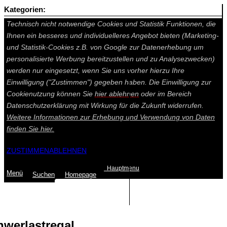
Kategorien:
Auf dieser Seite werden technisch notwendige Cookies gesetzt.
Technisch nicht notwendige Cookies und Statistik Funktionen, die
Ihnen ein besseres und individuelleres Angebot bieten (Marketing-
und Statistik-Cookies z.B. von Google zur Datenerhebung um
personalisierte Werbung bereitzustellen und zu Analysezwecken)
werden nur eingesetzt, wenn Sie uns vorher hierzu Ihre
Einwilligung ("Zustimmen") gegeben haben. Die Einwilligung zur
Cookienutzung können Sie
hier ablehnen
oder im Bereich
Datenschutzerklärung mit Wirkung für die Zukunft widerrufen.
Weitere Informationen zur Erhebung und Verwendung von Daten
finden Sie
hier.
ZUSTIMMEN
ABLEHNEN
Hauptmenu
Menü
Suchen
Home
page
Summe: 0,00 €
(0
Artikel
)
hwerlastregal